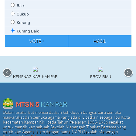
Baik
Cukup
Kurang
Kurang Baik
KEMENAG KAB. KAMPAR
PROV RIAU
KAMPAR
MTSN 5
Dalam usaha ikut mencerdaskan kehidupan bangsa, para pemuka
masyarakat dan pemuka agama yang ada di Lipatkain sebagai Ibu Kota
Kecamatan Kampar Kiri, pada Tahun Pelajaran 1955/1956 sepakat
untuk mendirikan sebuah Sekolah Menengah Tingkat Pertama yang
bercirikan Agama Islam dengan nama SMPI (Sekolah Menengah