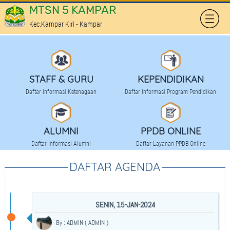
MTSN 5 KAMPAR
Kec.Kampar Kiri - Kampar
HOME
PROFILE
STAFF & GURU
KEPENDIDIKAN
SEKAPUR SIRIH
Daftar Informasi Ketenagaan
Daftar Informasi Program Pendidikan
KOMITE SEKOLAH
TATA TERTIB SEKOLAH
ALUMNI
PPDB ONLINE
Daftar Informasi Alumni
Daftar Layanan PPDB Online
PRESTASI SEKOLAH
DAFTAR AGENDA
FASILITAS
KEPENDIDIKAN
SENIN, 15-JAN-2024
KURIKULUM PENDIDIKAN
By : ADMIN ( ADMIN )