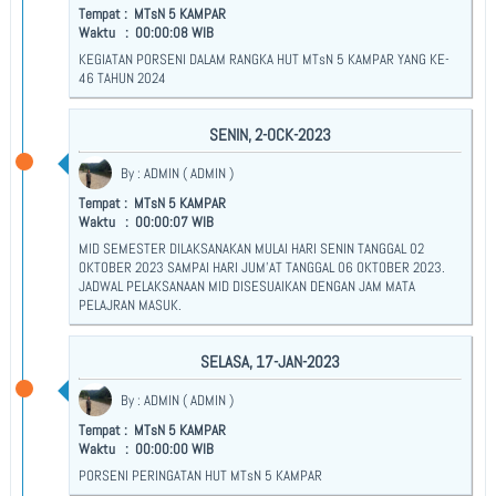
PROGRAM PENDIDIKAN
Tempat : MTsN 5 KAMPAR
Waktu : 00:00:08 WIB
JADWAL PELAJARAN
KEGIATAN PORSENI DALAM RANGKA HUT MTsN 5 KAMPAR YANG KE-
46 TAHUN 2024
KALENDER AKADEMIS
SENIN, 2-OCK-2023
KETENAGAAN
By : ADMIN ( ADMIN )
STAFF & GURU
Tempat : MTsN 5 KAMPAR
Waktu : 00:00:07 WIB
STRUKTUR ORGANISASI
MID SEMESTER DILAKSANAKAN MULAI HARI SENIN TANGGAL 02
OKTOBER 2023 SAMPAI HARI JUM'AT TANGGAL 06 OKTOBER 2023.
PRESTASI GURU
JADWAL PELAKSANAAN MID DISESUAIKAN DENGAN JAM MATA
PELAJRAN MASUK.
KESISWAAN
SELASA, 17-JAN-2023
ORGANISASI SISWA
By : ADMIN ( ADMIN )
PERKEMBANGAN SISWA
Tempat : MTsN 5 KAMPAR
Waktu : 00:00:00 WIB
JUARA KELAS
PORSENI PERINGATAN HUT MTsN 5 KAMPAR