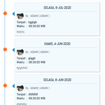
PRESTASI SISWA
SELASA, 9-JUL-2020
EKTRAKURIKULER
By : ADMIN ( ADMIN )
BEASISWA
Tempat : bggbgb
Waktu : 08:30:00 WIB
PUBLIKASI
hjhjhhj
BERITA
KAMIS, 4-JUN-2020
ARTIKEL
By : ADMIN ( ADMIN )
Tempat : ghggh
OPINI
Waktu : 08:30:00 WIB
fgfghfhhf
AGENDA
PENGUMUMAN
SELASA, 8-JUN-2020
By : ADMIN ( ADMIN )
FOTO GALLERY
Tempat : dfdfdfdf
Waktu : 08:30:00 WIB
VIDEO GALLERY
ghghghg