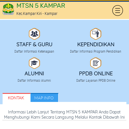
MTSN 5 KAMPAR
Kec.Kampar Kiri - Kampar
HOME
PROFILE
STAFF & GURU
KEPENDIDIKAN
SEKAPUR SIRIH
Daftar Informasi Ketenagaan
Daftar Informasi Program Pendidikan
KOMITE SEKOLAH
TATA TERTIB SEKOLAH
ALUMNI
PPDB ONLINE
Daftar Informasi Alumni
Daftar Layanan PPDB Online
PRESTASI SEKOLAH
FASILITAS
KONTAK
MAP INFO
KEPENDIDIKAN
Informasi Lebih Lanjut Tentang MTSN 5 KAMPAR Anda Dapat
Menghubungi Kami Secara Langsung Melalui Kontak Dibawah Ini
KURIKULUM PENDIDIKAN