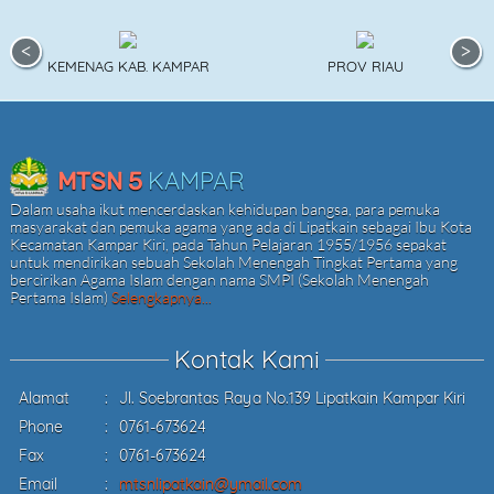
DOWNLOAD AREA
LINK MASTER
KEMENAG KAB. KAMPAR
PROV RIAU
KONTAK
KAMPAR
MTSN 5
Dalam usaha ikut mencerdaskan kehidupan bangsa, para pemuka
masyarakat dan pemuka agama yang ada di Lipatkain sebagai Ibu Kota
Kecamatan Kampar Kiri, pada Tahun Pelajaran 1955/1956 sepakat
untuk mendirikan sebuah Sekolah Menengah Tingkat Pertama yang
bercirikan Agama Islam dengan nama SMPI (Sekolah Menengah
Pertama Islam)
Selengkapnya...
Kontak Kami
Alamat
:
Jl. Soebrantas Raya No.139 Lipatkain Kampar Kiri
Phone
:
0761-673624
Fax
:
0761-673624
Email
:
mtsnlipatkain@ymail.com