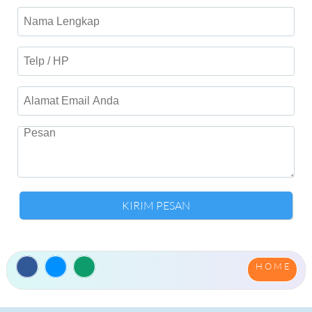
PRESTASI SISWA
EKTRAKURIKULER
BEASISWA
PUBLIKASI
BERITA
ARTIKEL
OPINI
AGENDA
PENGUMUMAN
FOTO GALLERY
H O M E
VIDEO GALLERY