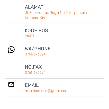
PROGRAM PENDIDIKAN
ALAMAT
JADWAL PELAJARAN
Jl. Soebrantas Raya No.139 Lipatkain
Kampar Kiri
KALENDER AKADEMIS
KODE POS
KETENAGAAN
28471
STAFF & GURU
WA/PHONE
STRUKTUR ORGANISASI
0761-673624
PRESTASI GURU
NO.FAX
KESISWAAN
0761-673624
ORGANISASI SISWA
EMAIL
mtsnlipatkain@ymail.com
PERKEMBANGAN SISWA
JUARA KELAS