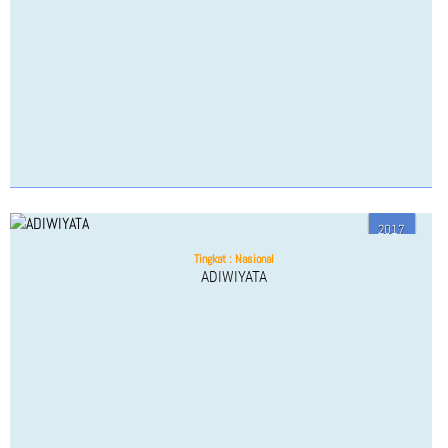
PROGRAM PENDIDIKAN
JADWAL PELAJARAN
KALENDER AKADEMIS
KETENAGAAN
STAFF & GURU
STRUKTUR ORGANISASI
2017
PRESTASI GURU
Tingkat : Nasional
ADIWIYATA
KESISWAAN
ORGANISASI SISWA
PERKEMBANGAN SISWA
JUARA KELAS