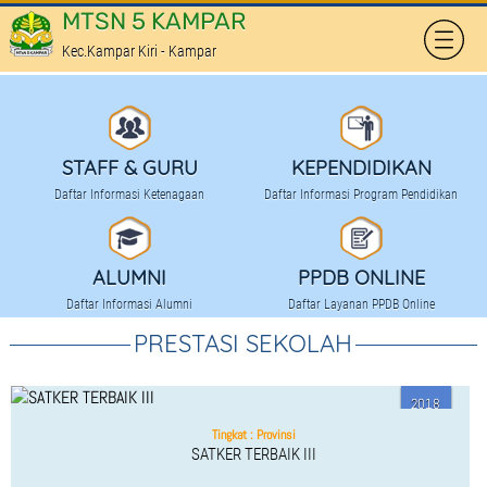
MTSN 5 KAMPAR
Kec.Kampar Kiri - Kampar
HOME
PROFILE
STAFF & GURU
KEPENDIDIKAN
SEKAPUR SIRIH
Daftar Informasi Ketenagaan
Daftar Informasi Program Pendidikan
KOMITE SEKOLAH
TATA TERTIB SEKOLAH
ALUMNI
PPDB ONLINE
Daftar Informasi Alumni
Daftar Layanan PPDB Online
PRESTASI SEKOLAH
PRESTASI SEKOLAH
FASILITAS
2018
KEPENDIDIKAN
Tingkat : Provinsi
KURIKULUM PENDIDIKAN
SATKER TERBAIK III