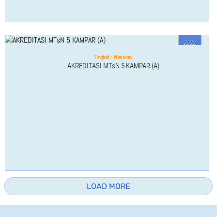
PRESTASI SISWA
EKTRAKURIKULER
2022
BEASISWA
Tingkat : Nasional
PUBLIKASI
AKREDITASI MTsN 5 KAMPAR (A)
BERITA
ARTIKEL
OPINI
AGENDA
PENGUMUMAN
FOTO GALLERY
LOAD MORE
VIDEO GALLERY